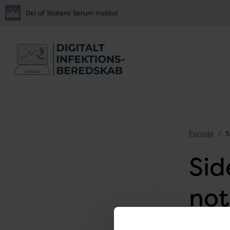
Del af Statens Serum Institut
Forside
S
Sid
not