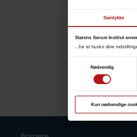
Senest redi
Samtykke
Vi bekl
Statens Serum Institut anve
Vi anbefa
...for at huske dine indstilli
Samtykkevalg
Nødvendig
We are
Please tr
Kun nødvendige cook
Borgere