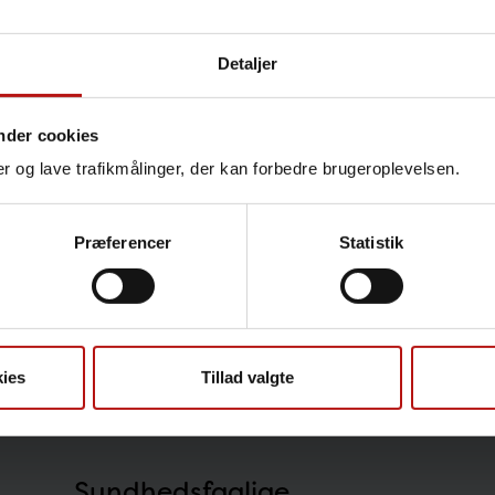
geret den 5. november 2024
Detaljer
ager, men den side du søger, er ikke bl
nder cookies
ler, at du bruger vores søgefunktion.
nger og lave trafikmålinger, der kan forbedre brugeroplevelsen.
Præferencer
Statistik
 sorry, but the page you are looking fo
y Search.
ies
Tillad valgte
Sundhedsfaglige