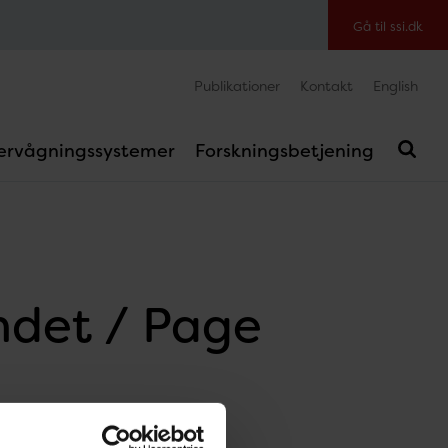
Gå til ssi.dk
Publikationer
Kontakt
English
ervågningssystemer
Forskningsbetjening
undet / Page